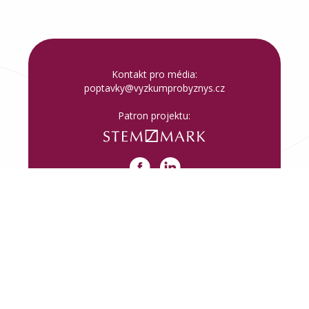
Kontakt pro média:
poptavky@vyzkumprobyznys.cz
Patron projektu:
Vytvořila
a provozuje:
Nastavení cookies
Zásady cookies
Základy ochrany soukromí
copyright: 2026 Výzkum pro byznys