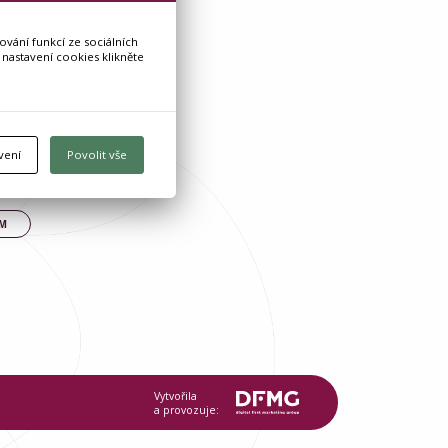
vání funkcí ze sociálních
 nastavení cookies klikněte
vení
Povolit vše
UM
Vytvořila
a provozuje: