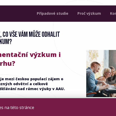
Případové studie
Proč výzkum
Ko
, CO VŠE VÁM MŮŽE ODHALIT
ZKUM?
mentační výzkum i
trhu?
je mezi českou populací zájem o
ůzných odvětví a celkově
zdělávání nad rámec výuky v AAU.
s na této stránce