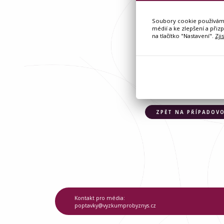
Soubory cookie používáme 
médií a ke zlepšení a přiz
na tlačítko "Nastavení".
Zji
SDÍLEJTE ČLÁNEK:
ZPĚT NA PŘÍPADOVO
Kontakt pro média:
poptavky@vyzkumprobyznys.cz