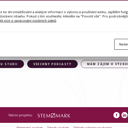
ke shromažďování a analýze informací o výkonu a používání webu, zajištění fungo
působení obsahu. Pokud s tím souhlasíte, klikněte na "Povolit vše". Pro podrobnější
stit více o zpracování osobních údajů
Nasta
U STUDII
VŠECHNY PODCASTY
MÁM ZÁJEM O VÝZK
Patron projektu:
Nastavení cookies
Zásady cookies
Základy ochrany soukromí