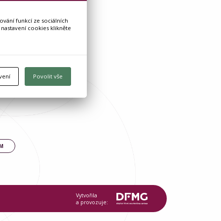
vání funkcí ze sociálních
 nastavení cookies klikněte
vení
Povolit vše
UM
Vytvořila
a provozuje: