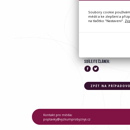
Soubory cookie používáme 
médií a ke zlepšení a přiz
na tlačítko "Nastavení".
Zji
SDÍLEJTE ČLÁNEK:
ZPĚT NA PŘÍPADOVO
Kontakt pro média:
poptavky@vyzkumprobyznys.cz