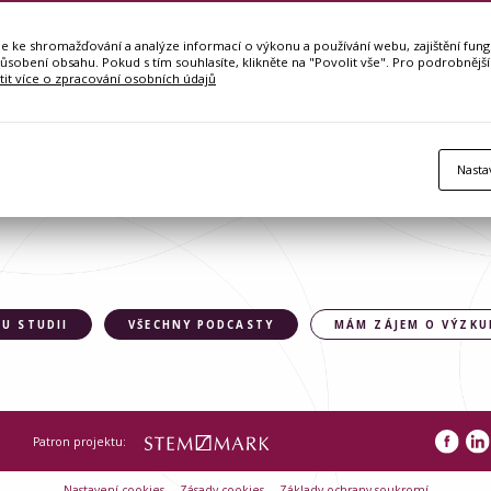
ke shromažďování a analýze informací o výkonu a používání webu, zajištění fungo
působení obsahu. Pokud s tím souhlasíte, klikněte na "Povolit vše". Pro podrobnější
stit více o zpracování osobních údajů
Nasta
U STUDII
VŠECHNY PODCASTY
MÁM ZÁJEM O VÝZK
Patron projektu:
Nastavení cookies
Zásady cookies
Základy ochrany soukromí