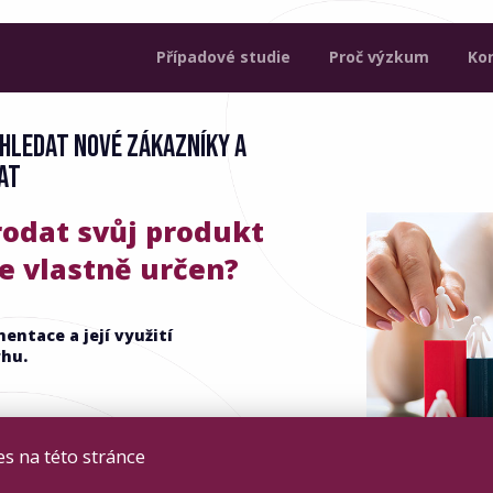
Případové studie
Proč výzkum
Ko
HLEDAT NOVÉ ZÁKAZNÍKY A
AT
odat svůj produkt
je vlastně určen?
ntace a její využití
hu.
s na této stránce