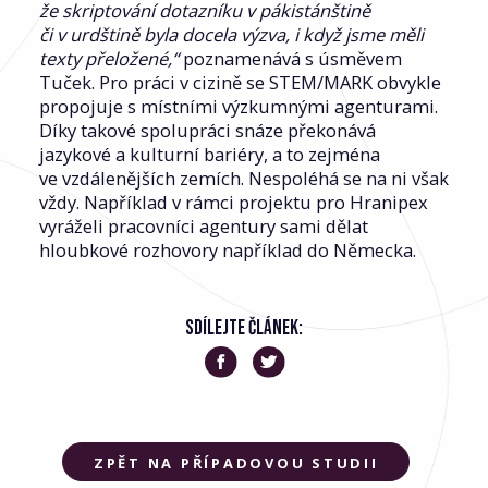
že skriptování dotazníku v pákistánštině
či v urdštině byla docela výzva, i když jsme měli
texty přeložené,“
poznamenává s úsměvem
Tuček. Pro práci v cizině se STEM/MARK obvykle
propojuje s místními výzkumnými agenturami.
Díky takové spolupráci snáze překonává
jazykové a kulturní bariéry, a to zejména
ve vzdálenějších zemích. Nespoléhá se na ni však
vždy. Například v rámci projektu pro Hranipex
vyráželi pracovníci agentury sami dělat
hloubkové rozhovory například do Německa.
SDÍLEJTE ČLÁNEK:
ZPĚT NA PŘÍPADOVOU STUDII