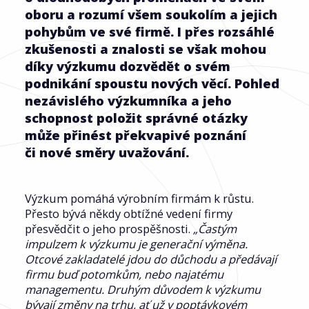
oboru a rozumí všem soukolím a jejich
pohybům ve své firmě. I přes rozsáhlé
zkušenosti a znalosti se však mohou
díky výzkumu dozvědět o svém
podnikání spoustu nových věcí. Pohled
nezávislého výzkumníka a jeho
schopnost položit správné otázky
může přinést překvapivé poznání
či nové směry uvažování.
Výzkum pomáhá výrobním firmám k růstu.
Přesto bývá někdy obtížné vedení firmy
přesvědčit o jeho prospěšnosti.
„Častým
impulzem k výzkumu je generační výměna.
Otcové zakladatelé jdou do důchodu a předávají
firmu buď potomkům, nebo najatému
managementu. Druhým důvodem k výzkumu
bývají změny na trhu, ať už v poptávkovém