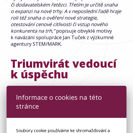
či dodavatelském řetězci. Třetím je určitě snaha
o expanzi na nové trhy. A v neposlední řadě hraje
roli též snaha o ověření nové strategie,
otestování cenové citlivosti či vstup nového
konkurenta na trh,“
popisuje obvyklé motivy
k navázání spolupráce Jan Tuček z výzkumné
agentury STEM/MARK.
Triumvirát vedoucí
k úspěchu
Dobrou příležitostí k tomu provést
marketingový výzkum může být také období,
Informace o cookies na této
kdy se firmě dobře daří a zažívá konjunkturu.
stránce
V takové chvíli nastává správný čas prověřit, zda
všechny úseky fungují tak, jak mají, podnik má
správně nastavené spolupráce a dobře
komunikuje. Právě tady může marketingový
Soubory cookie používáme ke shromažďování a