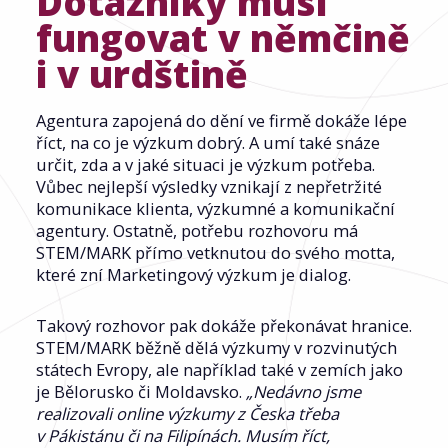
Dotazníky musí
fungovat v němčině
i v urdštině
Agentura zapojená do dění ve firmě dokáže lépe
říct, na co je výzkum dobrý. A umí také snáze
určit, zda a v jaké situaci je výzkum potřeba.
Vůbec nejlepší výsledky vznikají z nepřetržité
komunikace klienta, výzkumné a komunikační
agentury. Ostatně, potřebu rozhovoru má
STEM/MARK přímo vetknutou do svého motta,
které zní Marketingový výzkum je dialog.
Takový rozhovor pak dokáže překonávat hranice.
STEM/MARK běžně dělá výzkumy v rozvinutých
státech Evropy, ale například také v zemích jako
je Bělorusko či Moldavsko.
„Nedávno jsme
realizovali online výzkumy z Česka třeba
v Pákistánu či na Filipínách. Musím říct,