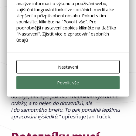
výzkum mnohé prozradit a zasadit
analýze informací o výkonu a používání webu,
do souvislostí. Oblast výrobních firem však má
zajištění fungování funkcí ze sociálních médií a ke
svá specifika. Jde totiž o B2B podnikání, v jehož
zlepšení a přizpůsobení obsahu. Pokud s tím
případě je realizace výzkumu složitější než v B2C
souhlasíte, klikněte na "Povolit vše". Pro
oblasti. Výzkumná agentura má totiž v tomto
podrobnější nastavení cookies klikněte na tlačítko
"Nastavení".
Zjistit více o zpracování osobních
případě za úkol zjistit, jaký názor mají celé firmy
údajů
nebo jejich zaměstnanci na konkrétní pozici.
I v takovém případě kvalitnímu výsledku nejvíc
pomáhá, když si klient s agenturou vytvoří
Nastavení
partnerský vztah.
„Důležitá je vzájemná důvěra
a porozumění, což platí nejen u výrobních firem.
Povolit vše
Díky tomu se agentura může zapojit
do strategických rozhodování. Čím více je vtažena
do děje, tím lépe pak tvoří například výzkumné
otázky, a to nejen do dotazníků, ale
i do samotného briefu. To pak pomáhá lepšímu
zpracování výsledků,“
upřesňuje Jan Tuček.