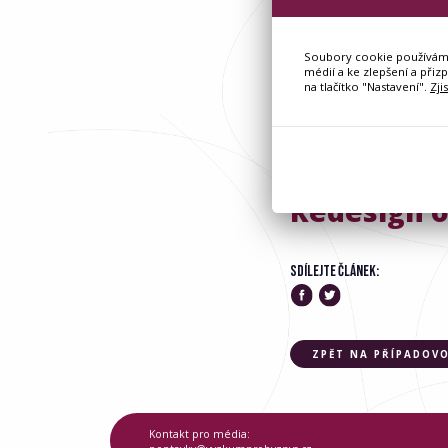
Soubory cookie používáme 
médií a ke zlepšení a přiz
na tlačítko "Nastavení".
Zji
Redesign o
SDÍLEJTE ČLÁNEK:
ZPĚT NA PŘÍPADOVO
Kontakt pro média: