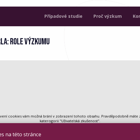
Případové studie
Proč výzkum
Ko
LA: ROLE VÝZKUMU
avení cookies vám možná brání v zobrazení tohoto obsahu. Pravděpodobně máte
katerogorii "Uživatelská zkušenost".
s na této stránce
Zkontrolovat nastavení cookies