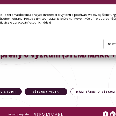
ke shromažďování a analýze informací o výkonu a používání webu, zajištění fungo
působení obsahu. Pokud s tím souhlasíte, klikněte na "Povolit vše". Pro podrobnější
stit více o zpracování osobních údajů
Nasta
přený o výzkum (STEM/MARK + 
U STUDII
VŠECHNY VIDEA
MÁM ZÁJEM O VÝZKUM
Patron projektu: