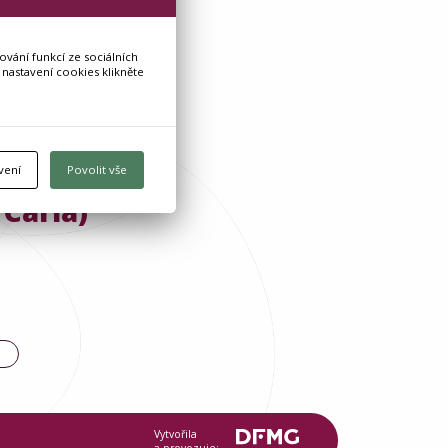
vání funkcí ze sociálních
 nastavení cookies klikněte
vení
Povolit vše
Carla)
Vytvořila
a provozuje: